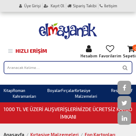
Üye Girişi
Kayıt Ol
Sipariş Takibi
İletişim
HIZLI ERIŞIM
Hesabım
Favorilerim
Sepet
Kitap
Roman
Boyalar
Fırçalar
Kırtasiye
Resim
Sahaf
Kahramanları
Malzemeleri
1000 TL VE ÜZERI ALIŞVERIŞLERINIZDE ÜCRETSİZ KARGO
İMKANI
Anasayfa
Kırtasiye Malzemeleri
Fon Kartonları