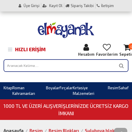
Üye Girişi
Kayıt Ol
Sipariş Takibi
İletişim
HIZLI ERIŞIM
Hesabım
Favorilerim
Sepet
Kitap
Roman
Boyalar
Fırçalar
Kırtasiye
Resim
Sahaf
Kahramanları
Malzemeleri
1000 TL VE ÜZERI ALIŞVERIŞLERINIZDE ÜCRETSİZ KARGO
İMKANI
Anasayfa
Resim
Resim Blokları
Suluboya bloklar