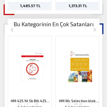
1,485.57 TL
1,373.31 TL
Bu Kategorinin En Çok Satanları
HM 425.Yıl Sb Blk 425g
HM Wc Selection blok
30x40cm 15ya
24x32 12 ya