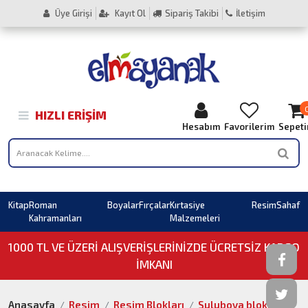
Üye Girişi
Kayıt Ol
Sipariş Takibi
İletişim
HIZLI ERIŞIM
Hesabım
Favorilerim
Sepet
Kitap
Roman
Boyalar
Fırçalar
Kırtasiye
Resim
Sahaf
Kahramanları
Malzemeleri
1000 TL VE ÜZERI ALIŞVERIŞLERINIZDE ÜCRETSİZ KARGO
İMKANI
Anasayfa
Resim
Resim Blokları
Suluboya bloklar