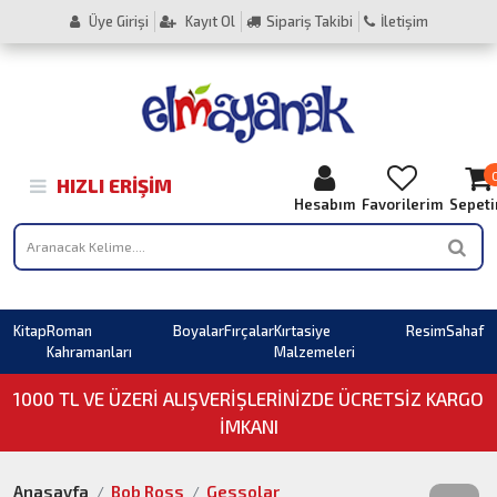
Üye Girişi
Kayıt Ol
Sipariş Takibi
İletişim
HIZLI ERIŞIM
Hesabım
Favorilerim
Sepet
Kitap
Roman
Boyalar
Fırçalar
Kırtasiye
Resim
Sahaf
Kahramanları
Malzemeleri
1000 TL VE ÜZERI ALIŞVERIŞLERINIZDE ÜCRETSİZ KARGO
İMKANI
Anasayfa
Bob Ross
Gessolar