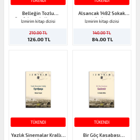
TÜKENDİ
TÜKENDİ
Belleğin Tozlu
Alsancak 1482 Sokak
Sayfalarında Karataş
Anıları
İzmirim kitap dizisi
İzmirim kitap dizisi
210.00 TL
140.00 TL
126.00 TL
84.00 TL
TÜKENDİ
TÜKENDİ
Yazlık Sinemalar Krallığı
Bir Göç Kasabası