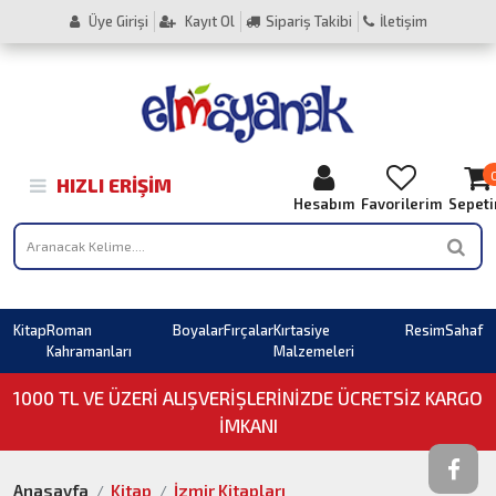
Üye Girişi
Kayıt Ol
Sipariş Takibi
İletişim
HIZLI ERIŞIM
Hesabım
Favorilerim
Sepet
Kitap
Roman
Boyalar
Fırçalar
Kırtasiye
Resim
Sahaf
Kahramanları
Malzemeleri
1000 TL VE ÜZERI ALIŞVERIŞLERINIZDE ÜCRETSİZ KARGO
İMKANI
Anasayfa
Kitap
İzmir Kitapları