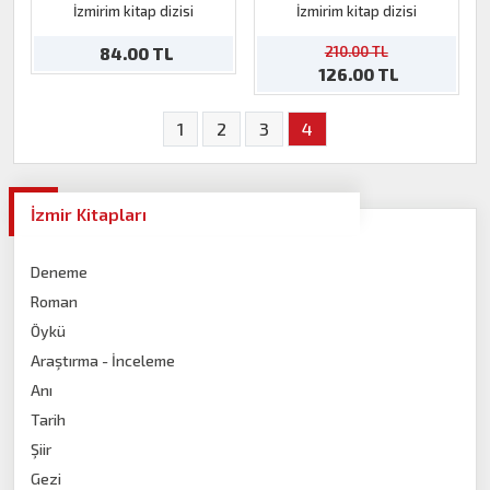
Eşrefpaşa
Gaziemir
İzmirim kitap dizisi
İzmirim kitap dizisi
210.00 TL
84.00 TL
126.00 TL
1
2
3
4
İzmir Kitapları
Deneme
Roman
Öykü
Araştırma - İnceleme
Anı
Tarih
Şiir
Gezi